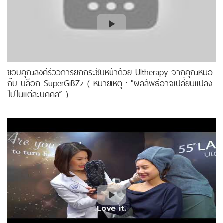
ขอบคุณลิงค์รีวิวการยกกระชับหน้าด้วย Ultherapy จากคุณหมอ
กิ๊บ บล็อก SuperGiBZz ( หมายเหตุ : "ผลลัพธ์อาจเปลี่ยนแปลง
ไปในแต่ละบุคคล” )