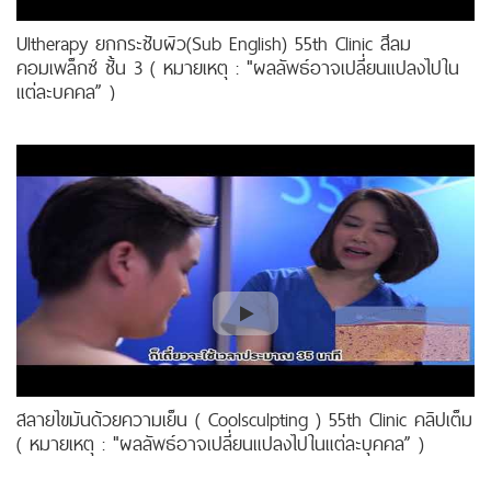
Ultherapy ยกกระชับผิว(Sub English) 55th Clinic สีลม
คอมเพล็กซ์ ชั้น 3 ( หมายเหตุ : "ผลลัพธ์อาจเปลี่ยนแปลงไปใน
แต่ละบุคคล” )
สลายไขมันด้วยความเย็น ( Coolsculpting ) 55th Clinic คลิปเต็ม
( หมายเหตุ : "ผลลัพธ์อาจเปลี่ยนแปลงไปในแต่ละบุคคล” )