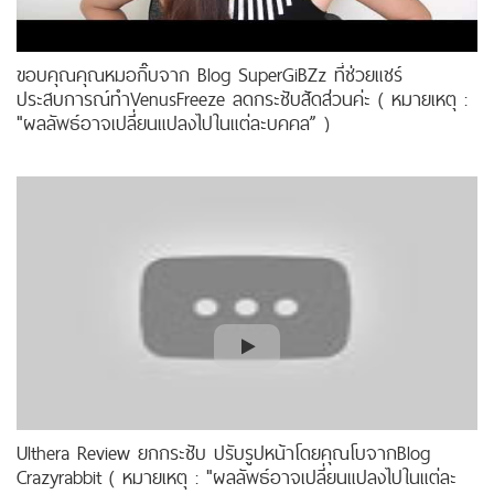
ขอบคุณคุณหมอกิ๊บจาก Blog SuperGiBZz ที่ช่วยแชร์
ประสบการณ์ทำVenusFreeze ลดกระชับสัดส่วนค่ะ ( หมายเหตุ :
"ผลลัพธ์อาจเปลี่ยนแปลงไปในแต่ละบุคคล” )
Ulthera Review ยกกระชับ ปรับรูปหน้าโดยคุณโบจากBlog
Crazyrabbit ( หมายเหตุ : "ผลลัพธ์อาจเปลี่ยนแปลงไปในแต่ละ