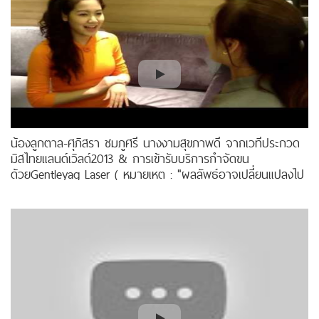
น้องลูกตาล-ศุภิสรา ชมภูศรี นางงามสุขภาพดี จากเวทีประกวด
มิสไทยแลนด์เวิลด์2013 & การเข้ารับบริการกำจัดขน
ด้วยGentleyag Laser ( หมายเหตุ : "ผลลัพธ์อาจเปลี่ยนแปลงไป
ในแต่ละบุคคล” )