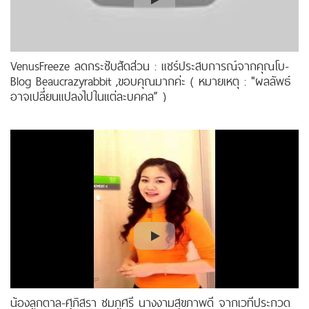
VenusFreeze ลดกระชับสัดส่วน : แชร์ประสบการณ์จากคุณโบ-
Blog Beaucrazyrabbit ,ขอบคุณมากค่ะ ( หมายเหตุ : "ผลลัพธ์
อาจเปลี่ยนแปลงไปในแต่ละบุคคล” )
น้องลูกตาล-ศุภิสรา ชมภูศรี นางงามสุขภาพดี จากเวทีประกวด