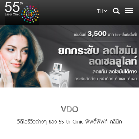
VDO
วีดีโอรีวิวต่างๆ ของ 55 th Clinic ฟิฟตี้ฟิฟท์ คลินิก