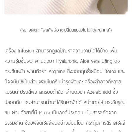
(หมายเหตุ : "ผลลัพธ์อาจเปลี่ยนแปลงไปในแต่ละบุคคล")
เครื่อง Infusion สามารถดูแลปัญหาความงามใดได้บ้าง เพิ่ม
ความชุ่มชื้นผิว ผ่านตัวยา Hyaluronic, Aloe vera Lifing ดึง
กระชับหน้า ผ่านตัวยา Arginine ซึ่งออกฤทธิ์เสมือน Botox และ
ปัจจุบันใช้เป็นส่วนผสมในครีมบำรุงผิวและเครื่องสำอางค์หลาย
แบรนด์ ปรับสีผิว ลดรอยดำสิว ผ่านตัวยา Azelaic acid ซึ่ง
ปลอดภัย และสามารถนำมาใช้รักษาฝ้าได้ หน้าขาวใส กระชับรูขุม
ขน ผ่านตัวยาที่มี Pitera เป็นองค์ประกอบ เป็นสารสกัดจาก
ธรรมชาติ ช่วยผลัดเซลล์ผิวอย่างอ่อนโยน กระตุ้นการสร้างเซลล์