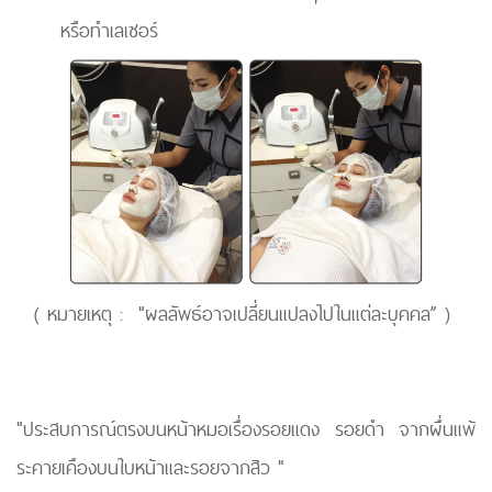
หรือทำเลเซอร์
( หมายเหตุ : "ผลลัพธ์อาจเปลี่ยนแปลงไปในแต่ละบุคคล” )
"ประสบการณ์ตรงบนหน้าหมอเรื่องรอยแดง รอยดำ จากผื่นแพ้
ระคายเคืองบนใบหน้าและรอยจากสิว "