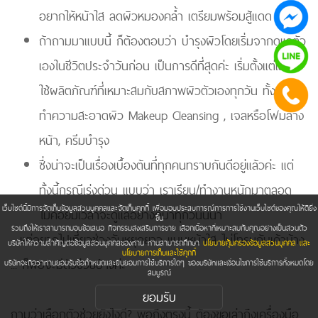
อยากให้หน้าใส ลดผิวหมองคล้ำ เตรียมพร้อมสู้แดด
ถ้าถามมาแบบนี้ ก็ต้องตอบว่า บำรุงผิวโดยเริ่มจากดูแลตัว
เองในชีวิตประจำวันก่อน เป็นการดีที่สุดค่ะ เริ่มตั้งแต่เลือก
ใช้ผลิตภัณฑ์ที่เหมาะสมกับสภาพผิวตัวเองทุกวัน ทั้งกลุ่ม
ทำความสะอาดผิว Makeup Cleansing , เจลหรือโฟมล้าง
หน้า, ครีมบำรุง
ซึ่งน่าจะเป็นเรื่องเบื้องต้นที่ทุกคนทราบกันดีอยู่แล้วค่ะ แต่
ทั้งนี้กรณีเร่งด่วน แบบว่า เราเรียน/ทำงานหนักมาตลอด
เว็บไซต์นี้มีการจัดเก็บข้อมูลส่วนบุคคลและจัดเก็บคุกกี้ เพื่อมอบประสบการณ์การการใช้งานเว็บไซต์ของคุณให้ดียิ่ง
ไม่ค่อยมีเวลาจะดูแลอย่างดีมาทุกวันนี่นา
ขึ้น
รวมถึงให้เราสามารถมอบข้อเสนอ กิจกรรมส่งเสริมการขาย เลือกเนื้อหาที่เหมาะสมกับคุณอย่างเป็นส่วนตัว
.. แต่อยากไปเที่ยวช่วงวันหยุดยาว แบบหน้าใส ไม่โทรมกับเค้าบ้าง
บริษัทให้ความสำคัญต่อข้อมูลส่วนบุคคลของท่าน ท่านสามารถศึกษา
นโยบายคุ้มครองข้อมูลส่วนบุคคล และ
นโยบายการเก็บและใช้คุกกี้
... ก็พอจะมีตัวช่วยบ้างค่ะ
บริษัทจะถือว่าท่านยอมรับข้อกำหนดและยินยอมการใช้บริการใดๆ ของบริษัทและเงื่อนไขการใช้บริการทั้งหมดโดย
สมบูรณ์
ยอมรับ
ถามว่าเลือกตัวช่วยยังไงดี? พอถึงตรงนี้ ต้องขอเล่าถึงเครื่องมือ