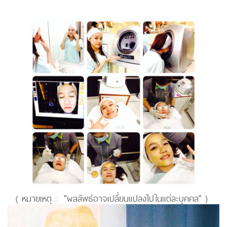
( หมายเหตุ : "ผลลัพธ์อาจเปลี่ยนแปลงไปในแต่ละบุคคล” )