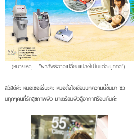
(หมายเหตุ : "ผลลัพธ์อาจเปลี่ยนแปลงไปในแต่ละบุคคล”)
สวัสดีค่ะ หมอเชอร์รี่นะคะ หมอตั้งใจเขียนบทความนี้ขึ้นมา ชว
นทุกๆคนที่รักสุขภาพผิว มาเตรียมผิวสู้อากาศร้อนกันค่ะ