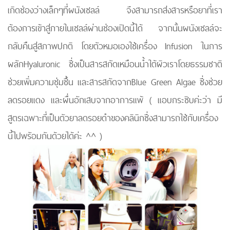
เกิดช่องว่างเล็กๆที่ผนังเซลล์ จึงสามารถส่งสารหรือยาที่เรา
ต้องการเข้าสู่ภายในเซลล์ผ่านช่องเปิดนี้ได้ จากนั้นผนังเซลล์จะ
กลับคืนสู่สภาพปกติ โดยตัวหมอเองใช้เครื่อง Infusion ในการ
ผลักHyaluronic ซึ่งเป็นสารสกัดเหมือนน้ำใต้ผิวเราโดยธรรมชาติ
ช่วยเพิ่มความชุ่มชื้น และสารสกัดจากBlue Green Algae ซึ่งช่วย
ลดรอยแดง และผื่นอักเสบจากอาการแพ้ ( แอบกระซิบค่ะว่า มี
สูตรเฉพาะที่เป็นตัวยาลดรอยดำของคลินิกซึ่งสามารถใช้กับเครื่อง
นี้ไปพรัอมกันด้วยได้ค่ะ ^^ )