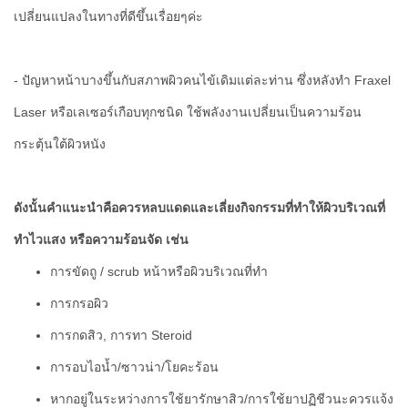
เปลี่ยนแปลงในทางที่ดีขึ้นเรื่อยๆค่ะ
- ปัญหาหน้าบางขึ้นกับสภาพผิวคนไข้เดิมแต่ละท่าน ซึ่งหลังทำ Fraxel
Laser หรือเลเซอร์เกือบทุกชนิด ใช้พลังงานเปลี่ยนเป็นความร้อน
กระตุ้นใต้ผิวหนัง
ดังนั้นคำแนะนำคือควรหลบแดดและเลี่ยงกิจกรรมที่ทำให้ผิวบริเวณที่
ทำไวแสง หรือความร้อนจัด เช่น
การขัดถู / scrub หน้าหรือผิวบริเวณที่ทำ
การกรอผิว
การกดสิว, การทา Steroid
การอบไอน้ำ/ซาวน่า/โยคะร้อน
หากอยู่ในระหว่างการใช้ยารักษาสิว/การใช้ยาปฏิชีวนะควรแจ้ง