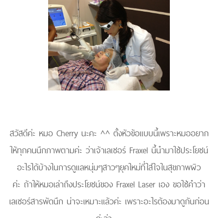
สวัสดีค่ะ หมอ Cherry นะคะ ^^ ตั้งหัวข้อแบบนี้เพราะหมออยาก
ให้ทุกคนนึกภาพตามค่ะ ว่าเจ้าเลเซอร์ Fraxel นี้นำมาใช้ประโยชน์
อะไรได้บ้างในการดูแลหนุ่มๆสาวๆยุคใหม่ที่ใส่ใจในสุขภาพผิว
ค่ะ ถ้าให้หมอเล่าถึงประโยชน์ของ Fraxel Laser เอง ขอใช้คำว่า
เลเซอร์สารพัดนึก น่าจะเหมาะแล้วค่ะ เพราะอะไรต้องมาดูกันก่อน