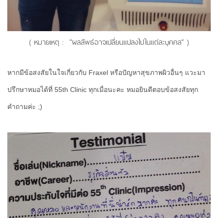
( หมายเหตุ : "ผลลัพธ์อาจเปลี่ยนแปลงไปในแต่ละบุคคล” )
หากมีข้อสงสัยในใจเกี่ยวกับ Fraxel หรือปัญหาสุขภาพผิวอื่นๆ แวะมา
ปรึกษาหมอได้ที่ 55th Clinic ทุกเมื่อนะคะ หมอยินดีตอบข้อสงสัยทุก
คำถามค่ะ ;)