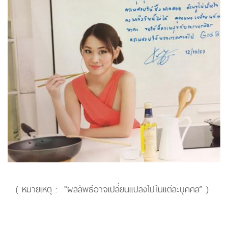
( หมายเหตุ : "ผลลัพธ์อาจเปลี่ยนแปลงไปในแต่ละบุคคล” )