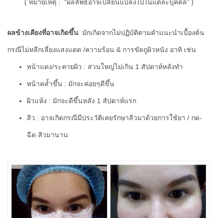
( หมายเหตุ : "ผลลัพธ์อาจเปลี่ยนแปลงไปในแต่ละบุคคล” )
ผลข้างเคียงที่อาจเกิดขึ้น
มั
กเกิดจากไม่ปฏิบัติ
ตามคำแนะนำเบื้องต้น
กรณีไม่หลีกเลี่ยงแสงแดด /ความร้อน & การขัดถูผิวหนัง อาทิ เช่น
หน้าแดง/ระคายผิว : ส่วนใหญ่ไม่เกิน 1 สัปดาห์หลังทำ
หน้าคล้ำขึ้น : มักจะค่อยๆดีขึ้น
ผิวแห้ง : มักจะดีขึ้นหลัง 1 สัปดาห์แรก
สิว : อาจเกิดกรณีมีประวัติเคยรักษาสิ
วมาด้วยการใช้ยา / กด-
ฉีด สิวมานาน