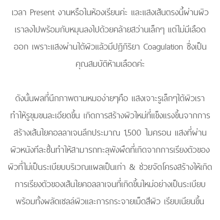
เวลา Present งานหรือในห้องเรียนค่ะ และแสงเส้นตรงนี้ผ่านผิว
เราลงไปพร้อมกับหมุนลงไปด้วยคล้ายสว่านเล็กๆ แต่ไม่มีเลือด
ออก เพราะแสงผ่านใต้ผิวแล้วมีปฏิกิริยา Coagulation ซึ่งเป็น
คุณสมบัติห้ามเลือดค่ะ
ดังนั้นผลที่นึกภาพตามหมอง่ายๆคือ แสงเจาะรูเล็กๆใต้ผิวเรา
ทำให้รูขุมขนละเอียดขึ้น เกิดการสร้างผิวใหม่ที่แข็งแรงขึ้นจากการ
สร้างเส้นใยคอลลาเจนลึกประมาณ 1,500 ไมครอน แสงที่ผ่าน
ผิวหนังทีละชั้นทำให้สามารถทะลุพังผืดที่เกิดจากการเรียงตัวของ
ผิวที่ไม่เป็นระเบียบบริเวณแผลเป็นเก่า & ช่วยจัดโครงสร้างให้เกิด
การเรียงตัวของเส้นใยคอลลาเจนที่เกิดขึ้นใหม่อย่างเป็นระเบียบ
พร้อมทั้งผลัดเซลล์ผิวและการกระจายเม็ดสีผิว เรียบเนียนขึ้น