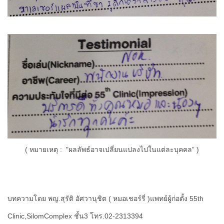
( หมายเหตุ : "ผลลัพธ์อาจเปลี่ยนแปลงไปในแต่ละบุคคล” )
บทความโดย พญ.สุรัติ อัศวานุชิต ( หมอเชอร์รี่ )แพทย์ผู้ก่อตั้ง 55th
Clinic,SilomComplex ชั้น3 โทร.02-2313394