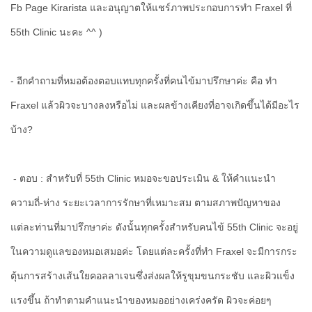
Fb Page Kirarista และอนุญาตให้แชร์ภาพประกอบการทำ Fraxel ที่
55th Clinic นะคะ ^^ )
- อีกคำถามที่หมอต้องตอบแทบทุกครั้งที่คนไข้มาปรึกษาค่ะ คือ ทำ
Fraxel แล้วผิวจะบางลงหรือไม่ และผลข้างเคียงที่อาจเกิดขึ้นได้มีอะไร
บ้าง?
- ตอบ : สำหรับที่ 55th Clinic หมอจะขอประเมิน & ให้คำแนะนำ
ความถี่-ห่าง ระยะเวลาการรักษาที่เหมาะสม ตามสภาพปัญหาของ
แต่ละท่านที่มาปรึกษาค่ะ ดังนั้นทุกครั้งสำหรับคนไข้ 55th Clinic จะอยู่
ในความดูแลของหมอเสมอค่ะ โดยแต่ละครั้งที่ทำ Fraxel จะมีการกระ
ตุ้นการสร้างเส้นใยคอลลาเจนซึ่งส่งผลให้รูขุมขนกระชับ และผิวแข็ง
แรงขึ้น ถ้าทำตามคำแนะนำของหมออย่างเคร่งครัด ผิวจะค่อยๆ