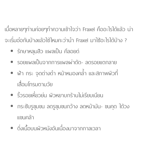
เมื่อหลายๆท่านค่อยๆทำความเข้าใจว่า Fraxel คืออะไรได้แล้ว น่า
จะเริ่มอ๋อกันบ้างแล้วใช่ไหมคะว่านำ Fraxel มาใช้อะไรได้บ้าง ?
รักษาหลุมสิว แผลเป็น คีลอยด์
รอยแผลเป็นจากการแผลผ่าตัด- ลดรอยแตกลาย
ฝ้า กระ จุดด่างดำ หน้าหมองคล้ำ และสภาพผิวที่
เสื่อมโทรมตามวัย
ริ้วรอยเหี่ยวย่น ผิวหยาบกร้านไม่เรียบเนียน
กระชับรูขุมขน ลดรูขุมขนกว้าง ลดหน้ามัน- ขนคุด ใต้วง
แขนคล้า
ติ่งเนื้อบนผิวหนังอันเนื่องมาจากกาลเวลา