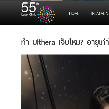
HOME
TREATMENT
ทำ Ulthera เจ็บไหม? อายุเท่