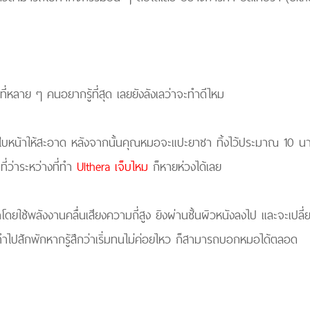
ที่หลาย ๆ คนอยากรู้ที่สุด เลยยังลังเลว่าจะทำดีไหม
์ใบหน้าให้สะอาด หลังจากนั้นคุณหมอจะแปะยาชา ทิ้งไว้ประมาณ 10 นา
่ว่าระหว่างที่ทำ
Ulthera เจ็บไหม
ก็หายห่วงได้เลย
ดยใช้พลังงานคลื่นเสียงความถี่สูง ยิงผ่านชั้นผิวหนังลงไป และจะเปลี่
่อทำไปสักพักหากรู้สึกว่าเริ่มทนไม่ค่อยไหว ก็สามารถบอกหมอได้ตลอด