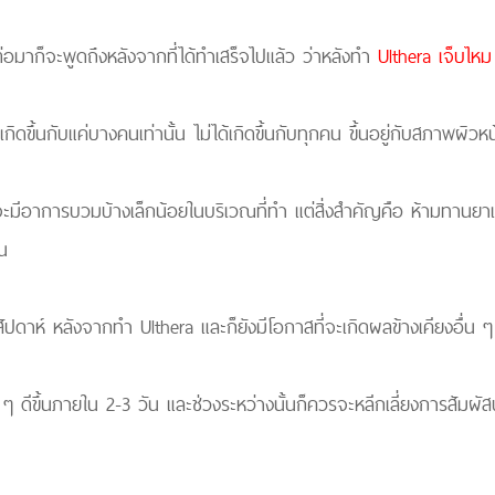
อมาก็จะพูดถึงหลังจากที่ได้ทำเสร็จไปแล้ว ว่าหลังทำ
Ulthera เจ็บไหม
ดขึ้นกับแค่บางคนเท่านั้น ไม่ได้เกิดขึ้นกับทุกคน ขึ้นอยู่กับสภาพผิวห
จจะมีอาการบวมบ้างเล็กน้อยในบริเวณที่ทำ แต่สิ่งสำคัญคือ ห้ามทาน
น
าห์ หลังจากทำ Ulthera และก็ยังมีโอกาสที่จะเกิดผลข้างเคียงอื่น 
ดีขึ้นภายใน 2-3 วัน และช่วงระหว่างนั้นก็ควรจะหลีกเลี่ยงการสัมผั